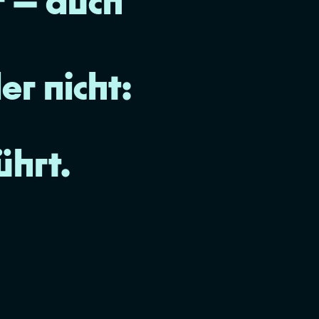
 — auch
er nicht:
ührt.