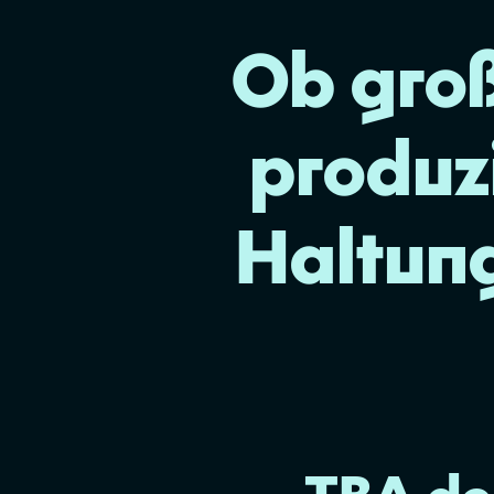
Ob groß
produzi
Haltung