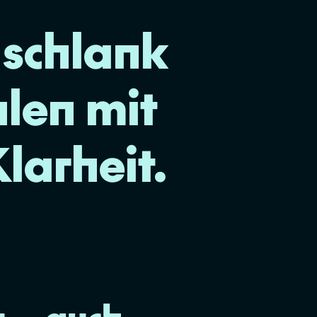
 schlank
hlen mit
larheit.