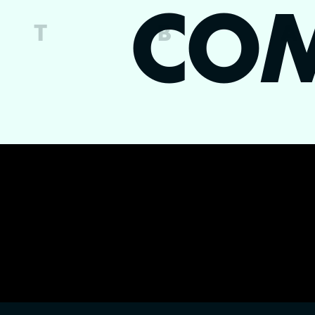
CO
T
B
A