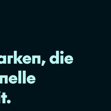
arken, die
nelle
t.