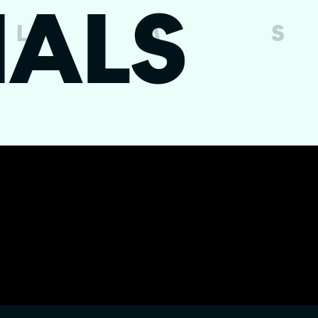
ALS
L
M
S