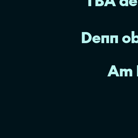
TBA de
Denn ob 
Am E